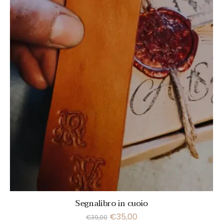
Segnalibro in cuoio
€
35,00
€
39,00