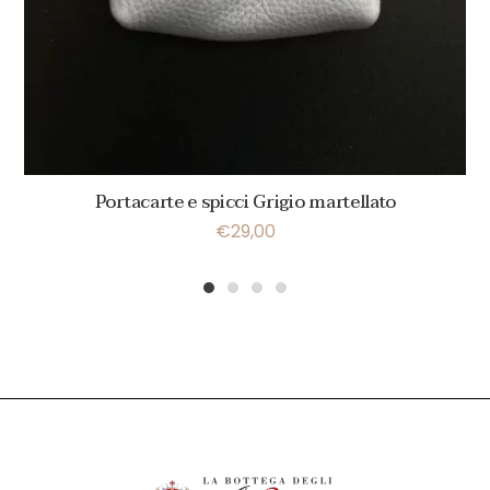
Portacarte e spicci Grigio martellato
€
29,00
1
2
3
4