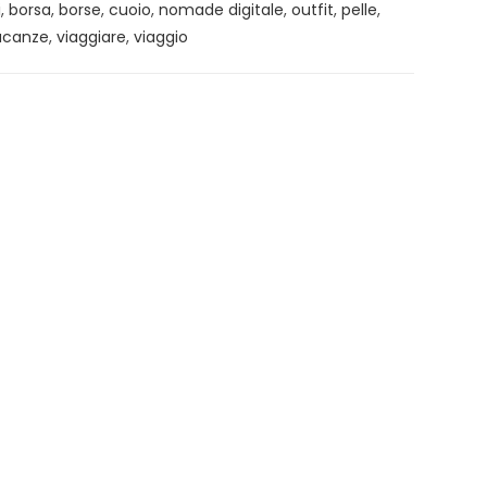
i
,
borsa
,
borse
,
cuoio
,
nomade digitale
,
outfit
,
pelle
,
acanze
,
viaggiare
,
viaggio