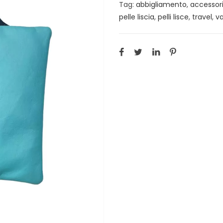
Tag:
abbigliamento
,
accessor
pelle liscia
,
pelli lisce
,
travel
,
v