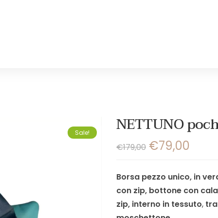
NETTUNO poche
Sale!
€
79,00
€
179,00
Borsa pezzo unico, in ver
con zip,
bottone con calam
zip,
interno in tessuto
,
tra
moschettone.