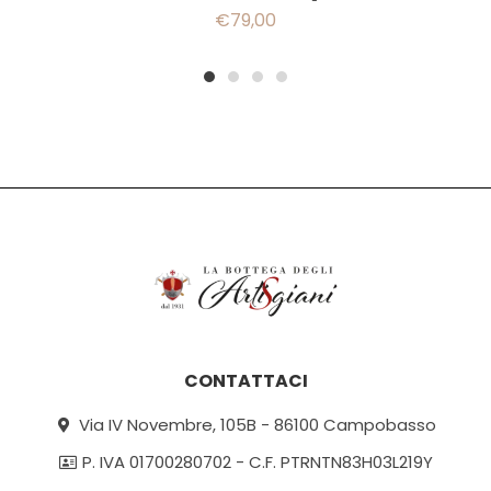
€
79,00
1
2
3
4
CONTATTACI
Via IV Novembre, 105B - 86100 Campobasso
P. IVA 01700280702 - C.F. PTRNTN83H03L219Y