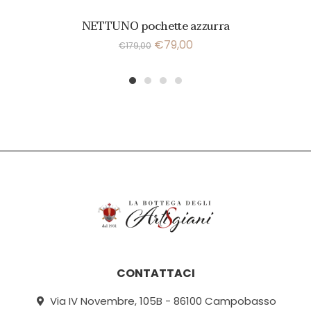
NETTUNO pochette azzurra
€
79,00
€
179,00
1
2
3
4
CONTATTACI
Via IV Novembre, 105B - 86100 Campobasso