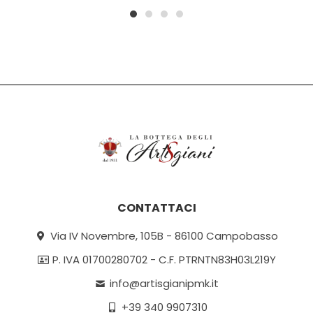
1
2
3
4
CONTATTACI
Via IV Novembre, 105B - 86100 Campobasso
P. IVA 01700280702 - C.F. PTRNTN83H03L219Y
info@artisgianipmk.it
+39 340 9907310