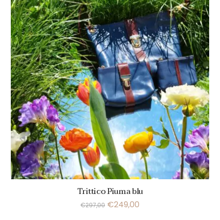
Trittico Piuma blu
€
249,00
€
297,00