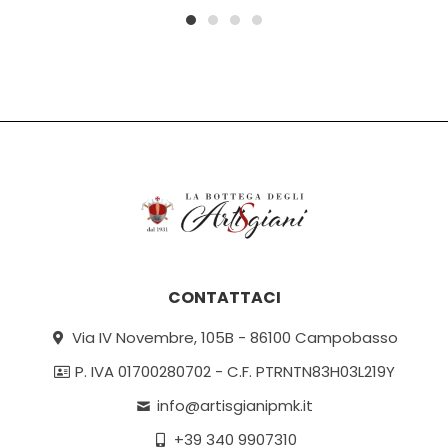
1
2
3
4
CONTATTACI
Via IV Novembre, 105B - 86100 Campobasso
P. IVA 01700280702 - C.F. PTRNTN83H03L219Y
info@artisgianipmk.it
+39 340 9907310