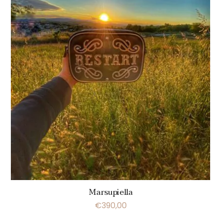
Marsupiella
€
390,00