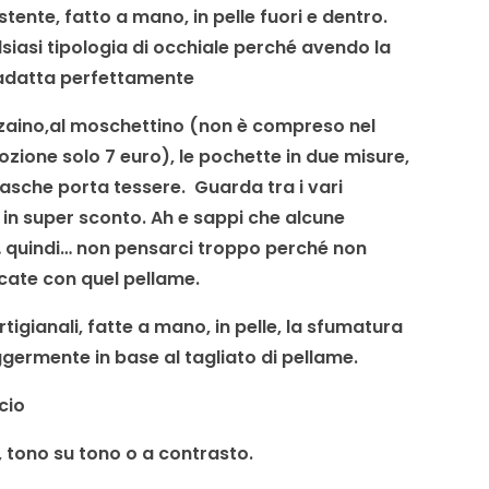
stente, fatto a mano, in pelle fuori e dentro.
siasi tipologia di occhiale perché avendo la
 adatta perfettamente
zaino,al moschettino (non è compreso nel
ione solo 7 euro), le pochette in due misure,
 tasche porta tessere. G
uarda tra i vari
i in super sconto. Ah e sappi che alcune
i… quindi… non pensarci troppo perché non
cate con quel pellame.
tigianali, fatte a mano, in pelle, la sfumatura
ggermente in base al tagliato di pellame.
cio
 tono su tono o a contrasto.