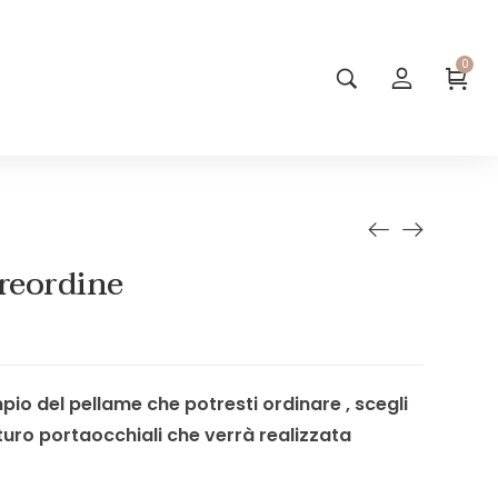
0
preordine
io del pellame che potresti ordinare , scegli
uturo portaocchiali che verrà realizzata