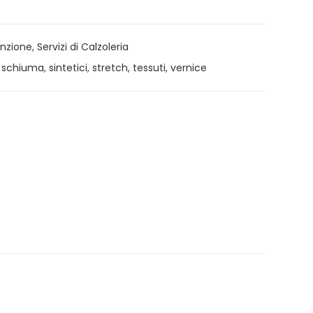
enzione
,
Servizi di Calzoleria
,
schiuma
,
sintetici
,
stretch
,
tessuti
,
vernice