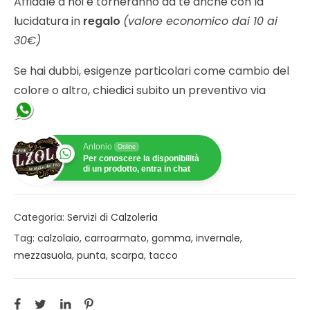
Affidale a noi e torneranno da te anche con la
lucidatura in
regalo
(valore economico dai 10 ai
30€)
Se hai dubbi, esigenze particolari come cambio del
colore o altro, chiedici subito un preventivo via
Antonio
Online
Per conoscere la disponibilità
di un prodotto, entra in chat
Categoria:
Servizi di Calzoleria
Tag:
calzolaio
,
carroarmato
,
gomma
,
invernale
,
mezzasuola
,
punta
,
scarpa
,
tacco