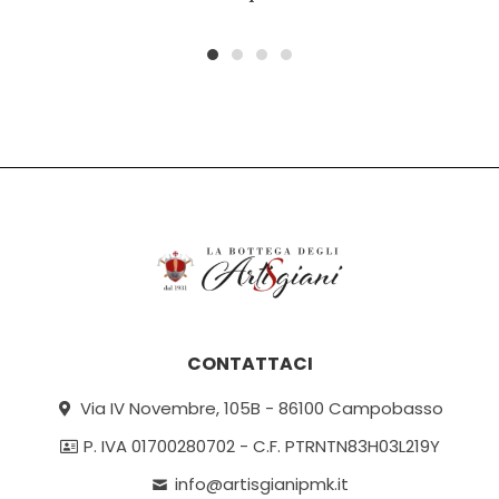
1
2
3
4
CONTATTACI
Via IV Novembre, 105B - 86100 Campobasso
P. IVA 01700280702 - C.F. PTRNTN83H03L219Y
info@artisgianipmk.it