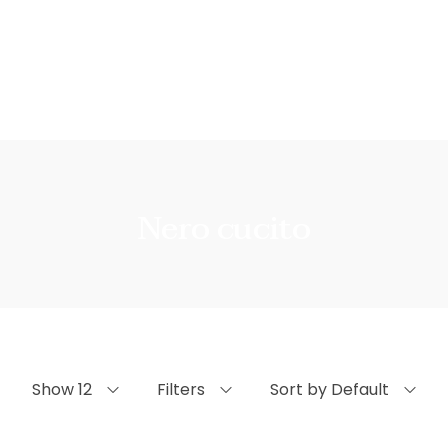
Nero cucito
Show 12
Filters
Sort by Default