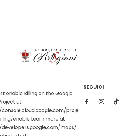
SEGUICI
t enable Billing on the Google
roject at
//console.cloud.google.com/proje
illing/enable Learn more at
//developers.google.com/maps/
et-started