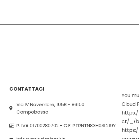
CONTATTACI
You mus
Cloud P
Via IV Novembre, 105B - 86100
Campobasso
https:
ct/_/b
P. IVA 01700280702 - C.F. PTRNTN83H03L219Y
https:
gmp-g