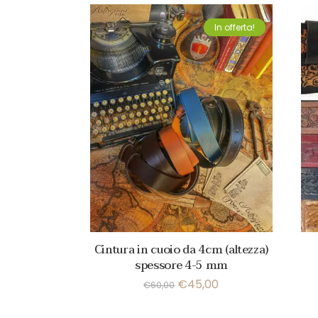
In offerta!
Cintura in cuoio da 4cm (altezza)
spessore 4-5 mm
€
45,00
€
60,00