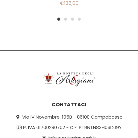
€
135,00
1
2
3
4
CONTATTACI
Via IV Novembre, 105B - 86100 Campobasso
P. IVA 01700280702 - C.F. PTRNTN83H03L219Y
info@artisgianipmk.it