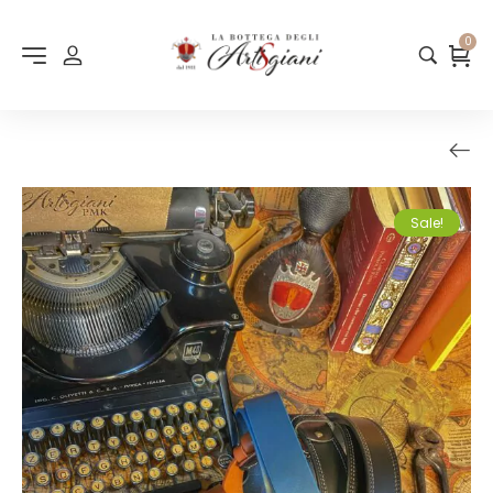
0
Sale!