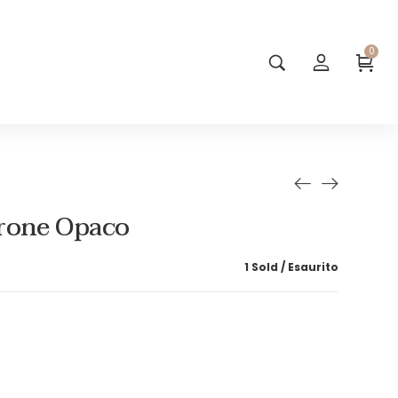
0
rone Opaco
1 Sold
Esaurito