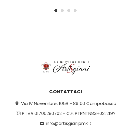
1
2
3
4
CONTATTACI
Via IV Novembre, 105B - 86100 Campobasso
P. IVA 01700280702 - C.F. PTRNTN83H03L219Y
info@artisgianipmk.it