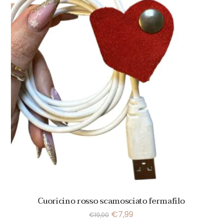
Cuoricino rosso scamosciato fermafilo
€
7,99
€
19,00