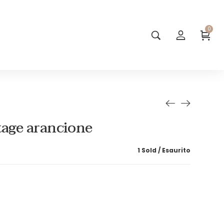
0
tage arancione
1 Sold
Esaurito