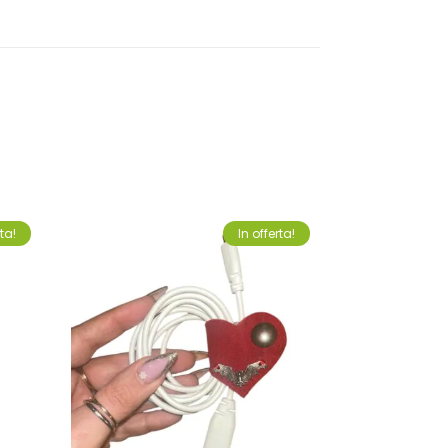
rta!
In offerta!