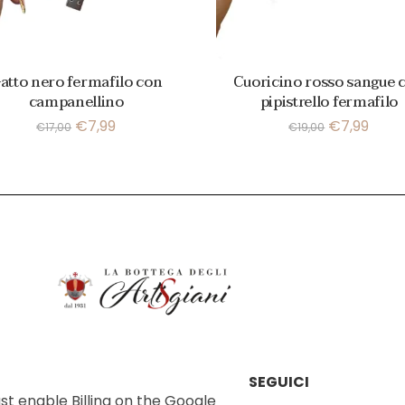
atto nero fermafilo con
Cuoricino rosso sangue 
campanellino
pipistrello fermafilo
€
7,99
€
7,99
€
17,00
€
19,00
SEGUICI
t enable Billing on the Google