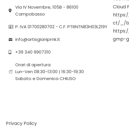
Cloud P
Via IV Novembre, 105B - 86100
Campobasso
https:
ct/_/b
P. IVA 01700280702 - C.F. PTRNTN83H03L219Y
https:
gmp-g
info@artisgianipmk.it
+39 340 9907310
Orari di apertura:
Lun-Ven 08:30-13:00 | 16:30-19:30
Sabato e Domenica CHIUSO
Privacy Policy