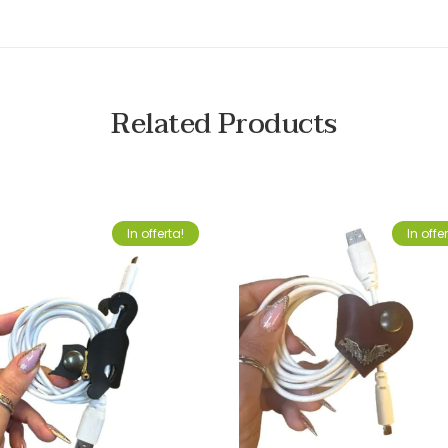
Related Products
In offerta!
In offe