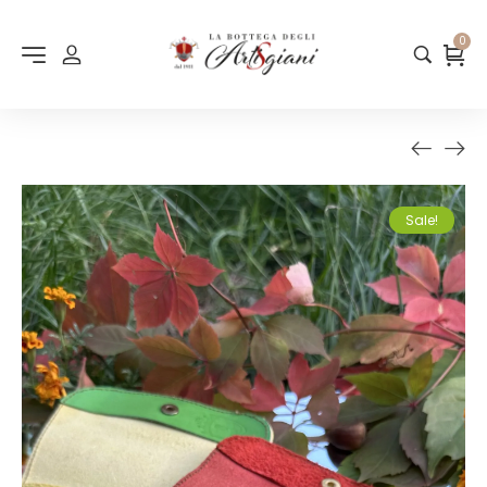
0
Sale!