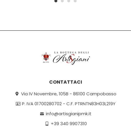
1
2
3
4
CONTATTACI
Via IV Novembre, 105B - 86100 Campobasso
P. IVA 01700280702 - C.F. PTRNTN83H03L219Y
info@artisgianipmk.it
+39 340 9907310