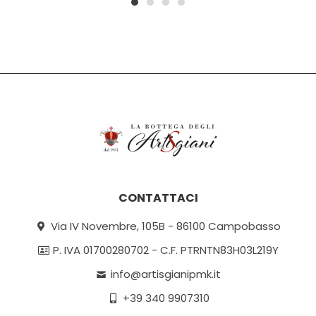
1
2
3
4
CONTATTACI
Via IV Novembre, 105B - 86100 Campobasso
P. IVA 01700280702 - C.F. PTRNTN83H03L219Y
info@artisgianipmk.it
+39 340 9907310