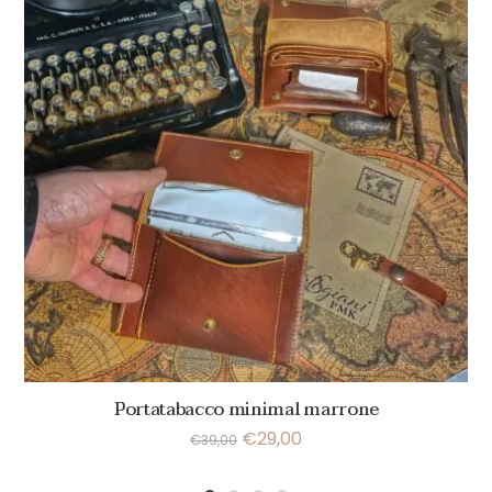
Portatabacco minimal marrone
€
29,00
€
39,00