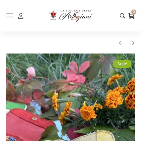
0
Sale!