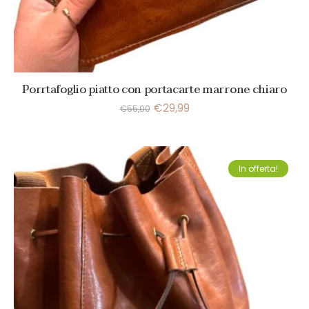
Porrtafoglio piatto con portacarte marrone chiaro
€
29,99
€
55,00
In offerta!