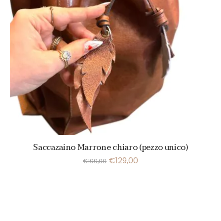
Saccazaino Marrone chiaro (pezzo unico)
€
129,00
€
199,00