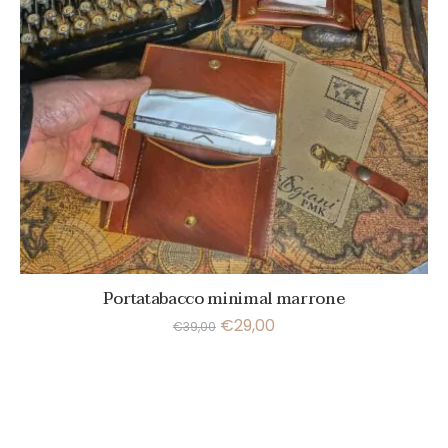
Portatabacco minimal marrone
€
29,00
€
39,00