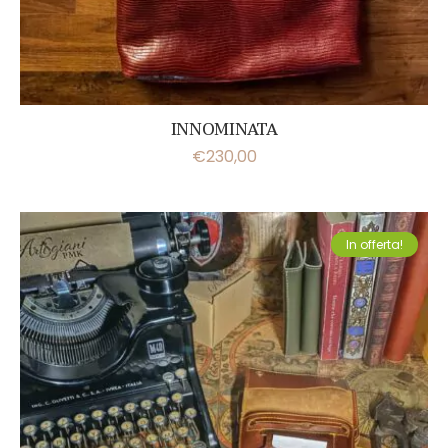
INNOMINATA
€
230,00
In offerta!