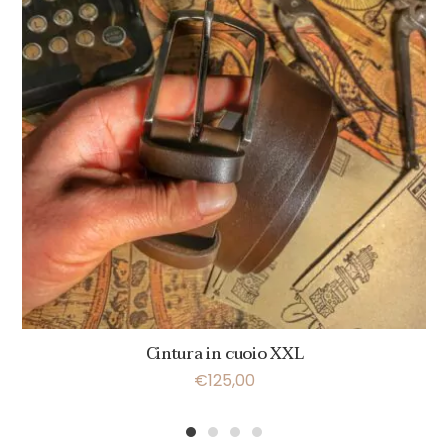
Cintura in cuoio XXL
€
125,00
1
2
3
4