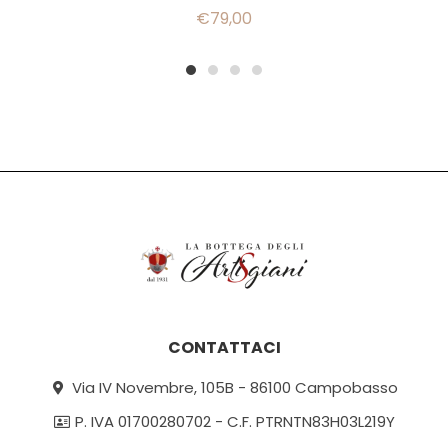
€
79,00
1
2
3
4
CONTATTACI
Via IV Novembre, 105B - 86100 Campobasso
P. IVA 01700280702 - C.F. PTRNTN83H03L219Y