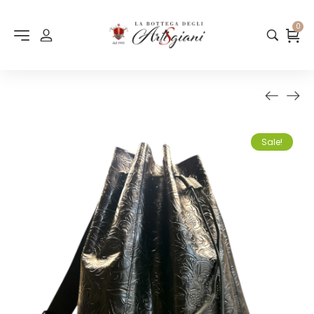
0
Sale!