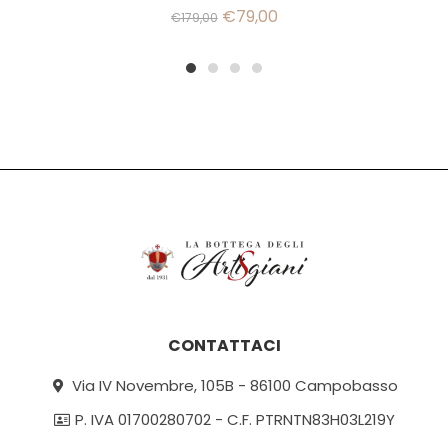
€
79,00
€
179,00
1
2
3
4
CONTATTACI
Via IV Novembre, 105B - 86100 Campobasso
P. IVA 01700280702 - C.F. PTRNTN83H03L219Y