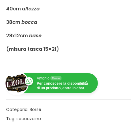
40cm
altezza
38cm
bocca
28x12cm
base
(misura tasca 15×21)
Antonio
Online
Per conoscere la disponibilità
di un prodotto, entra in chat
Categoria:
Borse
Tag:
saccazaino