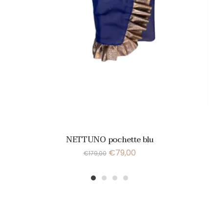
NETTUNO pochette blu
€
79,00
€
179,00
1
2
3
4