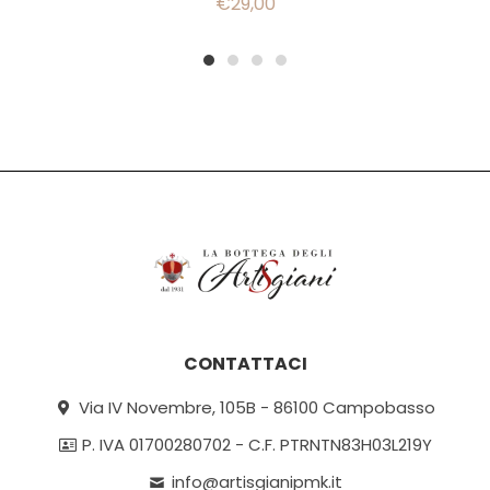
€
29,00
1
2
3
4
CONTATTACI
Via IV Novembre, 105B - 86100 Campobasso
P. IVA 01700280702 - C.F. PTRNTN83H03L219Y
info@artisgianipmk.it