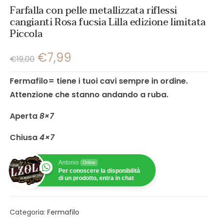
Farfalla con pelle metallizzata riflessi
cangianti Rosa fucsia Lilla edizione limitata
Piccola
€
7,99
€
19,00
Fermafilo= tiene i tuoi cavi sempre in ordine.
Atten
zione che stanno andando a ruba.
Aperta
8×7
Chiusa
4×7
Antonio
Online
Per conoscere la disponibilità
di un prodotto, entra in chat
Categoria:
Fermafilo