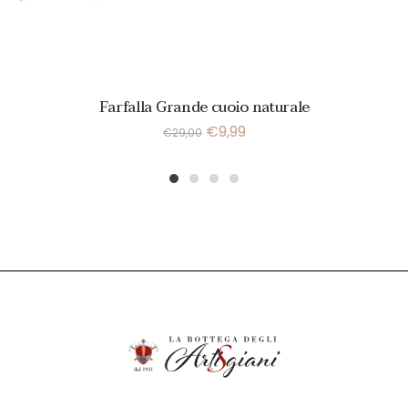
Farfalla Grande cuoio naturale
€
9,99
€
29,00
1
2
3
4