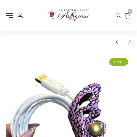
0
Sale!