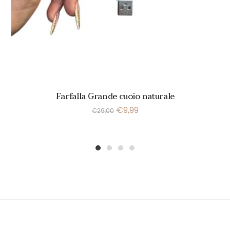
Farfalla Grande cuoio naturale
€
9,99
€
29,00
1
2
3
4