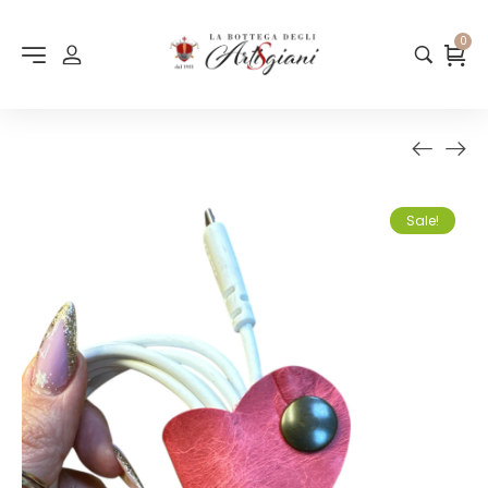
0
Sale!