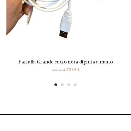
Farfalla Grande cuoio nera dipinta a mano
€
9,99
€
29,00
1
2
3
4