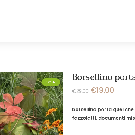
Borsellino port
Sale!
€
19,00
€
29,00
borsellino porta quel che 
fazzoletti, documenti mis