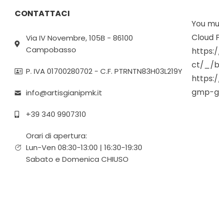
CONTATTACI
You mus
Cloud P
Via IV Novembre, 105B - 86100
Campobasso
https:
ct/_/b
P. IVA 01700280702 - C.F. PTRNTN83H03L219Y
https:
gmp-g
info@artisgianipmk.it
+39 340 9907310
Orari di apertura:
Lun-Ven 08:30-13:00 | 16:30-19:30
Sabato e Domenica CHIUSO