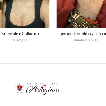
Bracciale e Collarino
portaspicci old style in c
€
48,00
€
25,00
€
29,00